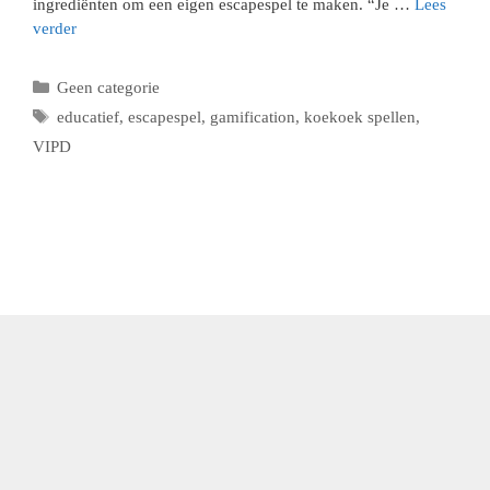
ingrediënten om een eigen escapespel te maken. “Je …
Lees
verder
Categorieën
Geen categorie
Tags
educatief
,
escapespel
,
gamification
,
koekoek spellen
,
VIPD